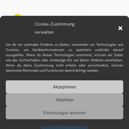

Mo–Fr: 9.00 – 17.00 Uhr
Cookie-Zustimmung
verwalten

+49 (0) 174 978 33 95
Um dir ein optimales Erlebnis zu bieten, verwenden wir Technologien wie
Cookies, um Geräteinformationen zu speichern und/oder darauf

hello@guayaba-grafik.de
zuzugreifen. Wenn du diesen Technologien zustimmst, können wir Daten
wie das Surfverhalten oder eindeutige IDs auf dieser Website verarbeiten.
Wenn du deine Zustimmung nicht erteilst oder zurückziehst, können
bestimmte Merkmale und Funktionen beeinträchtigt werden.
Akzeptieren
Ablehnen
Start
Projekte
Kontakt
Einstellungen ansehen
Guayaba Grafik 2017–2026 |
Impressum
|
AGBs
|
Datenschutz
Cookie-Richtlinie
Datenschutz